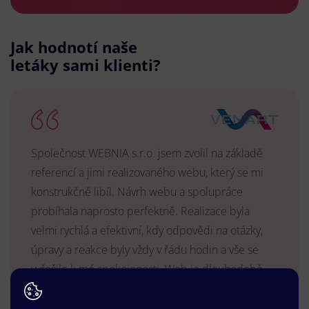
Jak hodnotí naše
letáky sami klienti?
Společnost WEBNIA s.r.o. jsem zvolil na základě
referencí a jimi realizovaného webu, který se mi
konstrukčně libíl. Návrh webu a spolupráce
probíhala naprosto perfektně. Realizace byla
velmi rychlá a efektivní, kdy odpovědi na otázky,
úpravy a reakce byly vždy v řádu hodin a vše se
vyřešilo k mé spokojenosti. Web je dlouhodobě
vyhovující, stabilní, průběžně upravován a podílí se
na pozitivním vnímání naší značky.