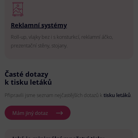
Reklamní systémy
Roll-up, vlajky bez i s konsturkcí, reklamní áčko,
prezentační stěny, stojany.
Časté dotazy
k tisku letáků
Připravili jsme seznam nejčastějších dotazů k
tisku letáků
.
Mám jiný dotaz