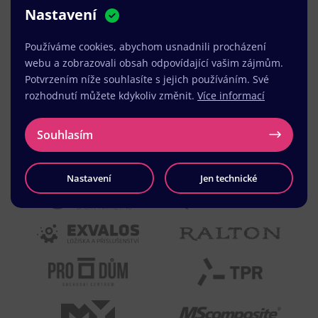
Nastavení
MUDr. Radek Vyšohlíd
,
VENART s.r.o.
Používáme cookies, abychom usnadnili procházení
webu a zobrazovali obsah odpovídající vašim zájmům.
Potvrzením níže souhlasíte s jejich používáním. Své
rozhodnutí můžete kdykoliv změnit.
Více informací
Souhlasím
Nastavení
Jen technické