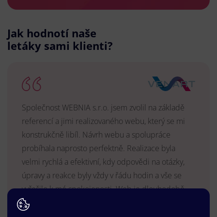
Jak hodnotí naše
letáky sami klienti?
Společnost WEBNIA s.r.o. jsem zvolil na základě
referencí a jimi realizovaného webu, který se mi
konstrukčně libíl. Návrh webu a spolupráce
probíhala naprosto perfektně. Realizace byla
velmi rychlá a efektivní, kdy odpovědi na otázky,
úpravy a reakce byly vždy v řádu hodin a vše se
vyřešilo k mé spokojenosti. Web je dlouhodobě
vyhovující, stabilní, průběžně upravován a podílí se
na pozitivním vnímání naší značky.