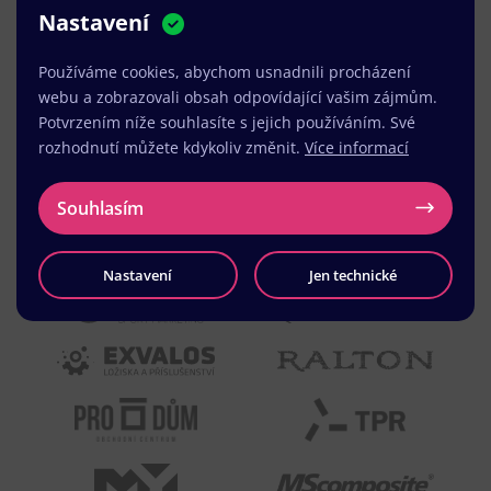
Nastavení
MUDr. Radek Vyšohlíd
,
VENART s.r.o.
Používáme cookies, abychom usnadnili procházení
webu a zobrazovali obsah odpovídající vašim zájmům.
Potvrzením níže souhlasíte s jejich používáním. Své
rozhodnutí můžete kdykoliv změnit.
Více informací
Souhlasím
Nastavení
Jen technické