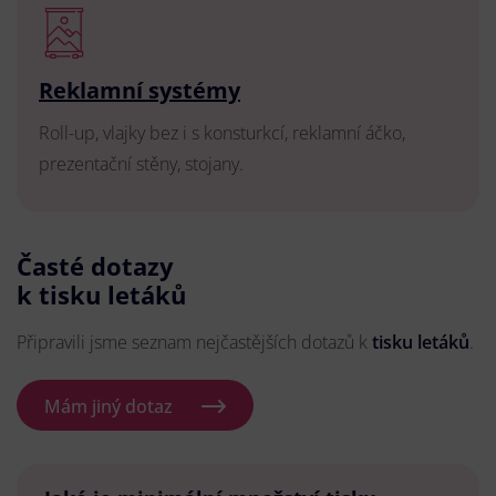
Reklamní systémy
Roll-up, vlajky bez i s konsturkcí, reklamní áčko,
prezentační stěny, stojany.
Časté dotazy
k tisku letáků
Připravili jsme seznam nejčastějších dotazů k
tisku letáků
.
Mám jiný dotaz