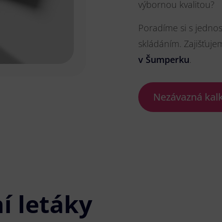
výbornou kvalitou?
Poradíme si s jedno
skládáním. Zajišťuje
v Šumperku
.
Nezávazná kal
í letáky