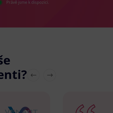
Právě jsme k dispozici.
še
enti?