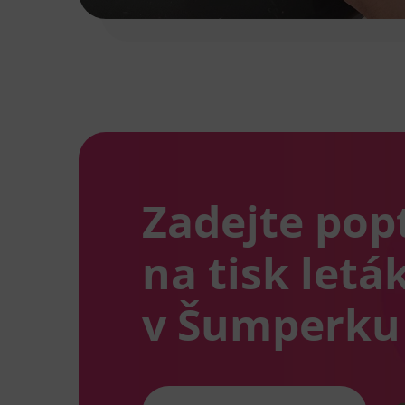
Zadejte pop
na tisk letá
v Šumperku