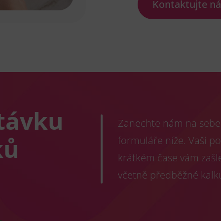
Kontaktujte n
távku
Zanechte nám na sebe 
ků
formuláře níže. Vaši p
krátkém čase vám zašl
včetně předběžné kalk