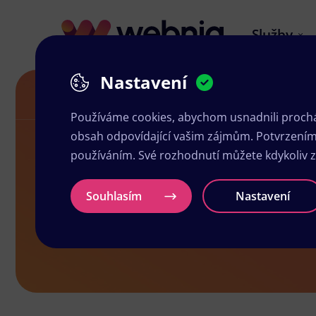
Služby
Nastavení
Akční letáky v Šumperku
Používáme cookies, abychom usnadnili prochá
obsah odpovídající vašim zájmům. Potvrzením n
používáním. Své rozhodnutí můžete kdykoliv 
Akční leták
Souhlasím
Nastavení