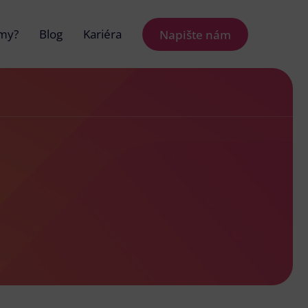
 my?
Blog
Kariéra
Napište nám