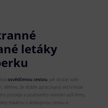
tranné
ané letáky
perku
tává
osvědčenou cestou
, jak dostat vaše
m. Věříme, že dobře zpracovaný akční leták
o prodeje a pozitivního vnímání vaší firmy.
jekty tiskárnu s dostupnou cenou a