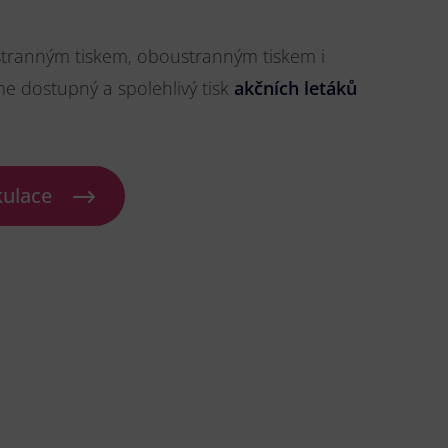
stranným tiskem, oboustranným tiskem i
me dostupný a spolehlivý tisk
akčních letáků
kulace