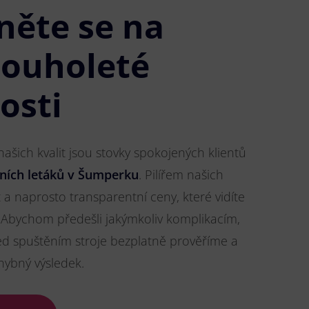
něte se na
louholeté
osti
šich kvalit jsou stovky spokojených klientů
čních letáků v Šumperku
. Pilířem našich
t a naprosto transparentní ceny, které vidíte
Abychom předešli jakýmkoliv komplikacím,
ed spuštěním stroje bezplatně prověříme a
hybný výsledek.