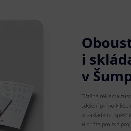
Obous
i sklád
v Šum
Tištěná reklama zůs
sdělení přímo k lide
je základem úspěšnéh
Hledáte pro své pro