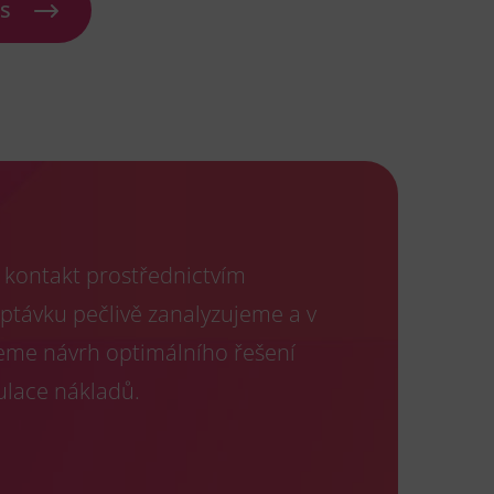
ás
kontakt prostřednictvím
optávku pečlivě zanalyzujeme a v
eme návrh optimálního řešení
ulace nákladů.