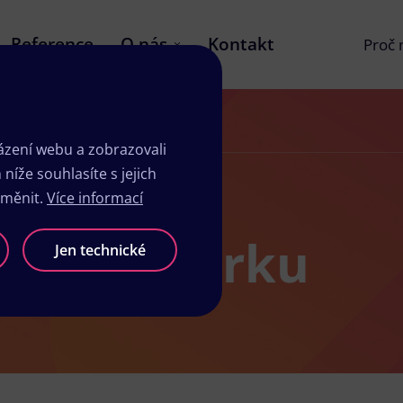
Reference
O nás
Kontakt
Proč
zení webu a zobrazovali
íže souhlasíte s jejich
změnit.
Více informací
y v Šumperku
Jen technické