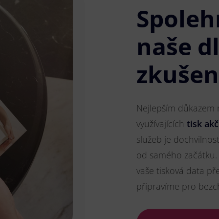
Spoleh
naše d
zkušen
Nejlepším důkazem na
využívajících
tisk ak
služeb je dochvilnos
od samého začátku. 
vaše tisková data př
připravíme pro bezc