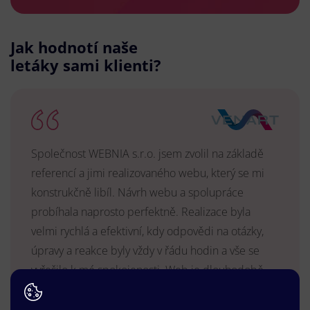
Jak hodnotí naše
letáky sami klienti?
Společnost WEBNIA s.r.o. jsem zvolil na základě
referencí a jimi realizovaného webu, který se mi
konstrukčně libíl. Návrh webu a spolupráce
probíhala naprosto perfektně. Realizace byla
velmi rychlá a efektivní, kdy odpovědi na otázky,
úpravy a reakce byly vždy v řádu hodin a vše se
vyřešilo k mé spokojenosti. Web je dlouhodobě
vyhovující, stabilní, průběžně upravován a podílí se
na pozitivním vnímání naší značky.