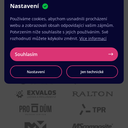
Nastavení
MUDr. Radek Vyšohlíd
,
VENART s.r.o.
Používáme cookies, abychom usnadnili procházení
webu a zobrazovali obsah odpovídající vašim zájmům.
Potvrzením níže souhlasíte s jejich používáním. Své
rozhodnutí můžete kdykoliv změnit.
Více informací
Souhlasím
Nastavení
Jen technické