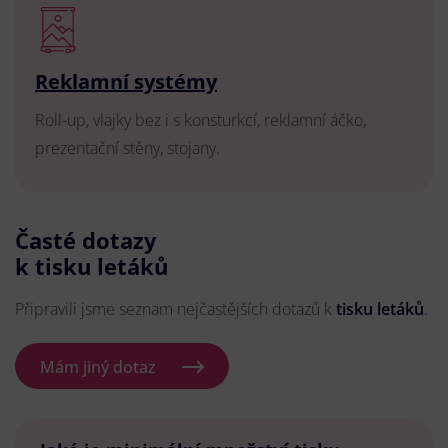
Reklamní systémy
Roll-up, vlajky bez i s konsturkcí, reklamní áčko,
prezentační stěny, stojany.
Časté dotazy
k tisku letáků
Připravili jsme seznam nejčastějších dotazů k
tisku letáků
.
Mám jiný dotaz