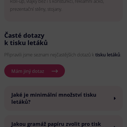
Roll-up, vlajky bez i s konsturkcí, reklamní áčko,
prezentační stěny, stojany.
Časté dotazy
k tisku letáků
Připravili jsme seznam nejčastějších dotazů k
tisku letáků
.
Mám jiný dotaz
Jaké je minimální množství tisku
letáků?
Jakou gramáž papíru zvolit pro tisk