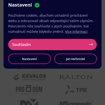
Nastavení
MUDr. Radek Vyšohlíd
,
VENART s.r.o.
Používáme cookies, abychom usnadnili procházení
webu a zobrazovali obsah odpovídající vašim zájmům.
Potvrzením níže souhlasíte s jejich používáním. Své
rozhodnutí můžete kdykoliv změnit.
Více informací
Souhlasím
Nastavení
Jen technické