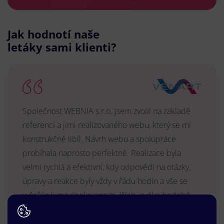
Jak hodnotí naše
letáky sami klienti?
Společnost WEBNIA s.r.o. jsem zvolil na základě
referencí a jimi realizovaného webu, který se mi
konstrukčně libíl. Návrh webu a spolupráce
probíhala naprosto perfektně. Realizace byla
velmi rychlá a efektivní, kdy odpovědi na otázky,
úpravy a reakce byly vždy v řádu hodin a vše se
vyřešilo k mé spokojenosti. Web je dlouhodobě
vyhovující, stabilní, průběžně upravován a podílí se
na pozitivním vnímání naší značky.