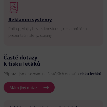
Reklamní systémy
Roll-up, vlajky bez i s konsturkcí, reklamní áčko,
prezentační stěny, stojany.
Časté dotazy
k tisku letáků
Připravili jsme seznam nejčastějších dotazů k
tisku letáků
.
Mám jiný dotaz