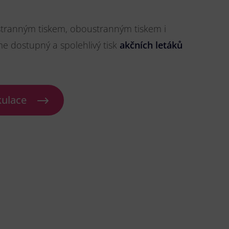
stranným tiskem, oboustranným tiskem i
me dostupný a spolehlivý tisk
akčních letáků
kulace