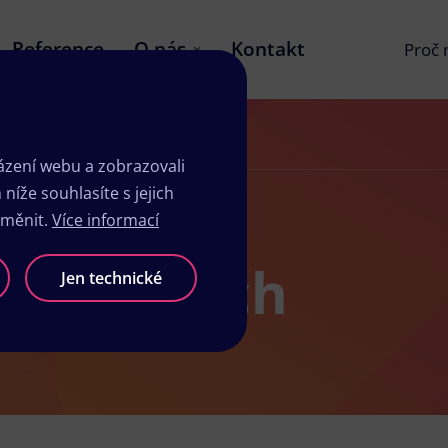
Reference
O nás
Kontakt
Proč
zení webu a zobrazovali
íže souhlasíte s jejich
změnit.
Více informací
 v Pečkách
Jen technické