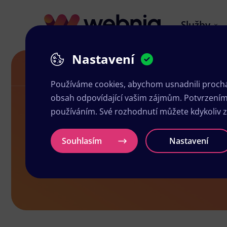
Služby
Nastavení
Akční letáky v Pečkách
Používáme cookies, abychom usnadnili prochá
obsah odpovídající vašim zájmům. Potvrzením n
používáním. Své rozhodnutí můžete kdykoliv 
Akční letáky
Souhlasím
Nastavení