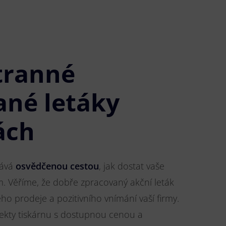
tranné
ané letáky
ách
tává
osvědčenou cestou
, jak dostat vaše
m. Věříme, že dobře zpracovaný akční leták
o prodeje a pozitivního vnímání vaší firmy.
jekty tiskárnu s dostupnou cenou a