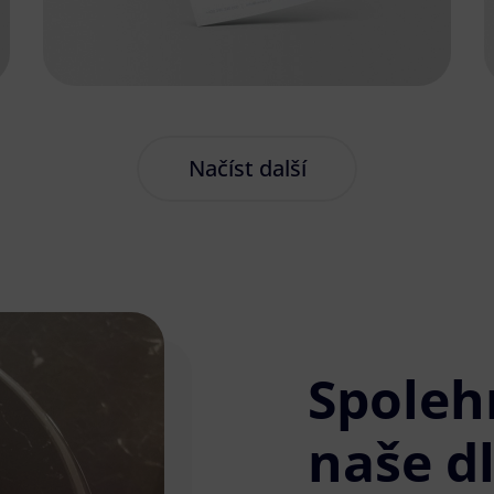
Načíst další
Spoleh
naše d