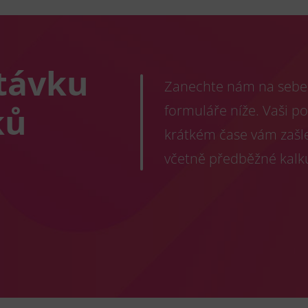
távku
Zanechte nám na sebe 
ků
formuláře níže. Vaši p
krátkém čase vám zašl
včetně předběžné kalk