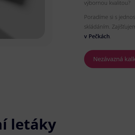
výbornou kvalitou?
Poradíme si s jedno
skládáním. Zajišťuje
v Pečkách
.
Nezávazná kal
í letáky