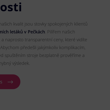
osti
šich kvalit jsou stovky spokojených klientů
ních letáků v Pečkách
. Pilířem našich
t a naprosto transparentní ceny, které vidíte
Abychom předešli jakýmkoliv komplikacím,
ed spuštěním stroje bezplatně prověříme a
hybný výsledek.
ás