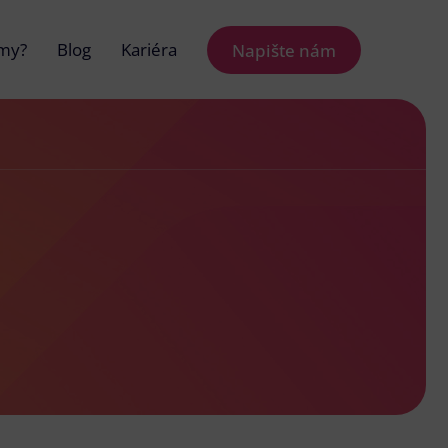
 my?
Blog
Kariéra
Napište nám