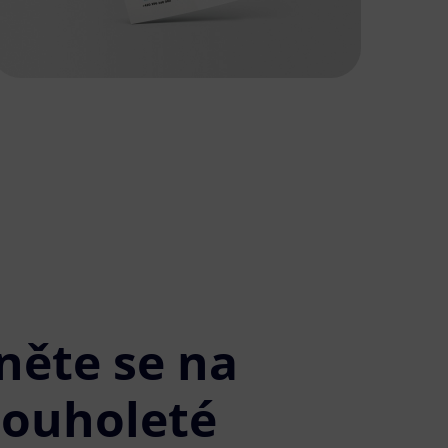
něte se na
louholeté