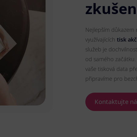
zkušen
Nejlepším důkazem na
využívajících
tisk akč
služeb je dochvilnos
od samého začátku. 
vaše tisková data př
připravíme pro bezc
Kontaktujte n