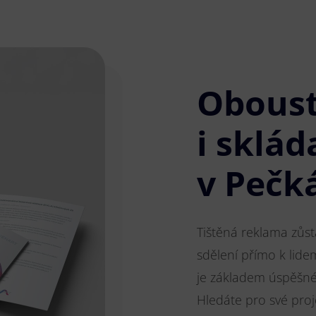
Obous
i sklád
v Pečk
Tištěná reklama zůs
sdělení přímo k lide
je základem úspěšnéh
Hledáte pro své pro