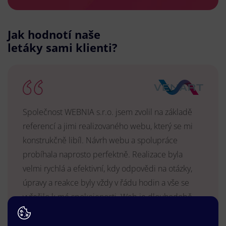
Jak hodnotí naše
letáky sami klienti?
Společnost WEBNIA s.r.o. jsem zvolil na základě
referencí a jimi realizovaného webu, který se mi
konstrukčně libíl. Návrh webu a spolupráce
probíhala naprosto perfektně. Realizace byla
velmi rychlá a efektivní, kdy odpovědi na otázky,
úpravy a reakce byly vždy v řádu hodin a vše se
vyřešilo k mé spokojenosti. Web je dlouhodobě
vyhovující, stabilní, průběžně upravován a podílí se
na pozitivním vnímání naší značky.