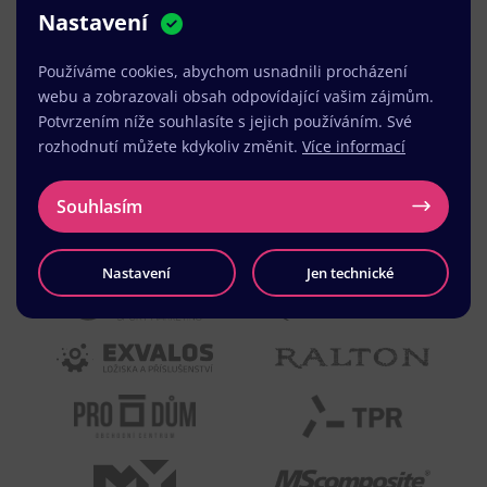
Nastavení
MUDr. Radek Vyšohlíd
,
VENART s.r.o.
Používáme cookies, abychom usnadnili procházení
webu a zobrazovali obsah odpovídající vašim zájmům.
Potvrzením níže souhlasíte s jejich používáním. Své
rozhodnutí můžete kdykoliv změnit.
Více informací
Souhlasím
Nastavení
Jen technické