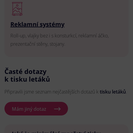
Reklamní systémy
Roll-up, vlajky bez i s konsturkcí, reklamní áčko,
prezentační stěny, stojany.
Časté dotazy
k tisku letáků
Připravili jsme seznam nejčastějších dotazů k
tisku letáků
.
Mám jiný dotaz