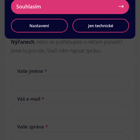
Potřebujete
Souhlasím
tisk letáků
v Nýřanech?
Nastavení
Jen technické
Zajímá vás předběžná cena za tisk
akčních letáků
v
Nýřanech
, nebo se potřebujete o něčem poradit?
Jsme tu pro vás. Stačí nám napsat zprávu.
Vaše jméno
*
Váš e-mail
*
Vaše zpráva
*