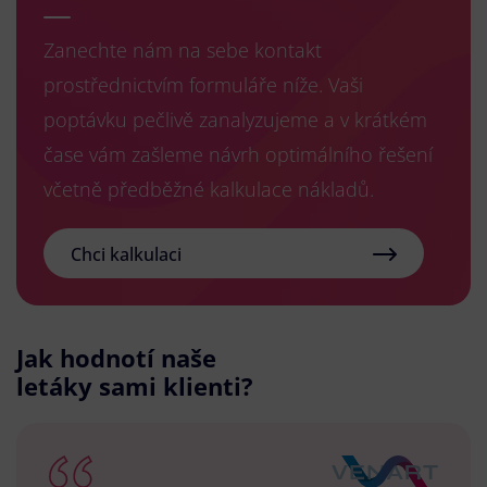
Zanechte nám na sebe kontakt
prostřednictvím formuláře níže. Vaši
poptávku pečlivě zanalyzujeme a v krátkém
čase vám zašleme návrh optimálního řešení
včetně předběžné kalkulace nákladů.
Chci kalkulaci
Jak hodnotí naše
letáky sami klienti?