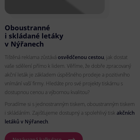
Oboustranné
i skládané letáky
v Nýřanech
Tištěná reklama zůstává
osvědčenou cestou
, jak dostat
vaše sdělení přímo k lidem. Věříme, že dobře zpracovaný
akční leták je základem úspěšného prodeje a pozitivního
vnímání vaší firmy. Hledáte pro své projekty tiskárnu s
dostupnou cenou a výbornou kvalitou?
Poradíme si s jednostranným tiskem, oboustranným tiskem
i skládáním. Zajišťujeme dostupný a spolehlivý tisk
akčních
letáků
v Nýřanech
.
Nezávazná kalkulace