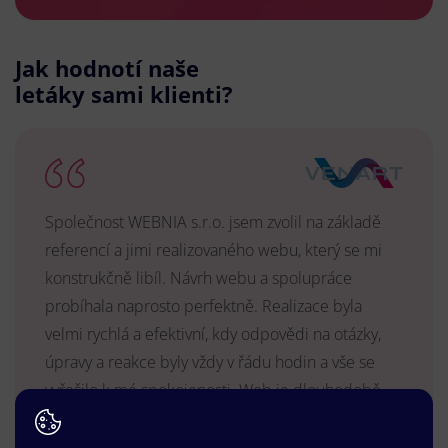
Jak hodnotí naše
letáky sami klienti?
Společnost WEBNIA s.r.o. jsem zvolil na základě
referencí a jimi realizovaného webu, který se mi
konstrukčně libíl. Návrh webu a spolupráce
probíhala naprosto perfektně. Realizace byla
velmi rychlá a efektivní, kdy odpovědi na otázky,
úpravy a reakce byly vždy v řádu hodin a vše se
vyřešilo k mé spokojenosti. Web je dlouhodobě
vyhovující, stabilní, průběžně upravován a podílí se
na pozitivním vnímání naší značky.