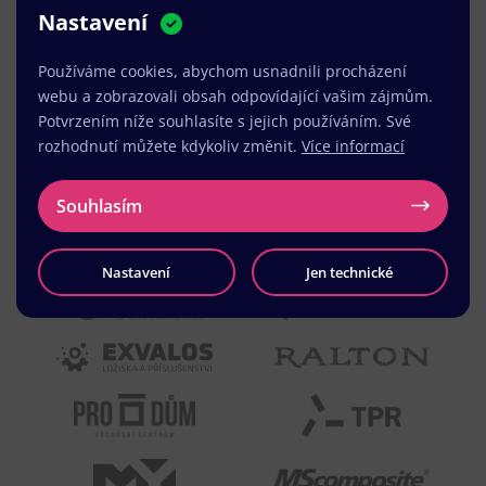
Nastavení
MUDr. Radek Vyšohlíd
,
VENART s.r.o.
Používáme cookies, abychom usnadnili procházení
webu a zobrazovali obsah odpovídající vašim zájmům.
Potvrzením níže souhlasíte s jejich používáním. Své
rozhodnutí můžete kdykoliv změnit.
Více informací
Souhlasím
Nastavení
Jen technické