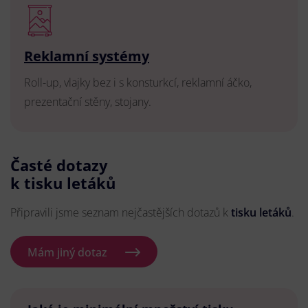
Reklamní systémy
Roll-up, vlajky bez i s konsturkcí, reklamní áčko,
prezentační stěny, stojany.
Časté dotazy
k tisku letáků
Připravili jsme seznam nejčastějších dotazů k
tisku letáků
.
Mám jiný dotaz