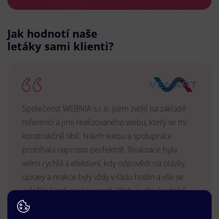
Jak hodnotí naše
letáky sami klienti?
Společnost WEBNIA s.r.o. jsem zvolil na základě
referencí a jimi realizovaného webu, který se mi
konstrukčně libíl. Návrh webu a spolupráce
probíhala naprosto perfektně. Realizace byla
velmi rychlá a efektivní, kdy odpovědi na otázky,
úpravy a reakce byly vždy v řádu hodin a vše se
vyřešilo k mé spokojenosti. Web je dlouhodobě
vyhovující, stabilní, průběžně upravován a podílí se
na pozitivním vnímání naší značky.