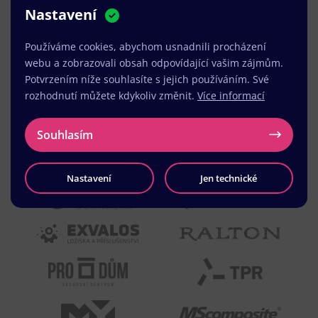
Nastavení
MUDr. Radek Vyšohlíd
,
VENART s.r.o.
Používáme cookies, abychom usnadnili procházení
webu a zobrazovali obsah odpovídající vašim zájmům.
Potvrzením níže souhlasíte s jejich používáním. Své
rozhodnutí můžete kdykoliv změnit.
Více informací
Souhlasím
Nastavení
Jen technické