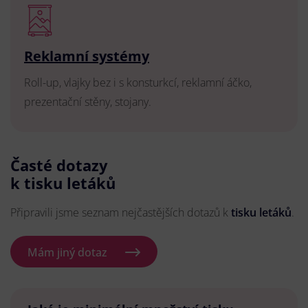
Reklamní systémy
Roll-up, vlajky bez i s konsturkcí, reklamní áčko,
prezentační stěny, stojany.
Časté dotazy
k tisku letáků
Připravili jsme seznam nejčastějších dotazů k
tisku letáků
.
Mám jiný dotaz