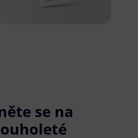
něte se na
louholeté