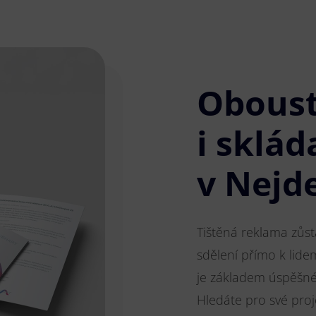
Obous
i sklád
v Nejd
Tištěná reklama zůs
sdělení přímo k lide
je základem úspěšnéh
Hledáte pro své pro