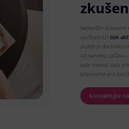
zkušen
Nejlepším důkazem na
využívajících
tisk akč
služeb je dochvilnos
od samého začátku. 
vaše tisková data př
připravíme pro bezc
Kontaktujte n