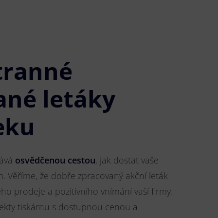
tranné
ané letáky
eku
tává
osvědčenou cestou
, jak dostat vaše
m. Věříme, že dobře zpracovaný akční leták
o prodeje a pozitivního vnímání vaší firmy.
jekty tiskárnu s dostupnou cenou a