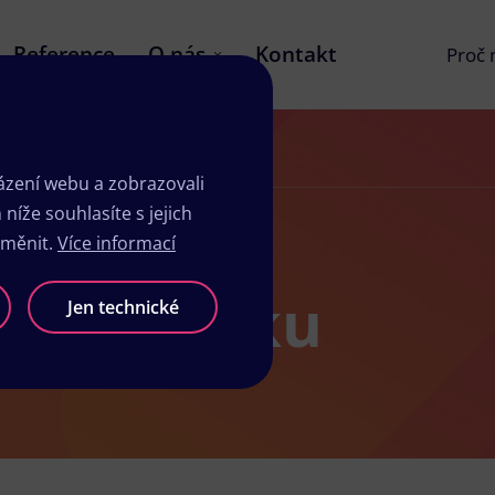
Reference
O nás
Kontakt
Proč
zení webu a zobrazovali
íže souhlasíte s jejich
změnit.
Více informací
 v Nejdeku
Jen technické