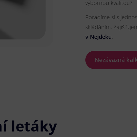
výbornou kvalitou?
Poradíme si s jedno
skládáním. Zajišťuje
v Nejdeku
.
Nezávazná kal
í letáky