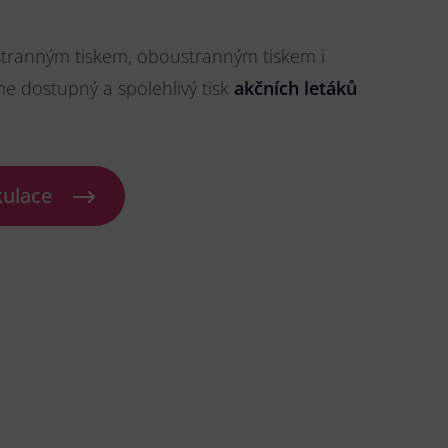
stranným tiskem, oboustranným tiskem i
me dostupný a spolehlivý tisk
akčních letáků
kulace