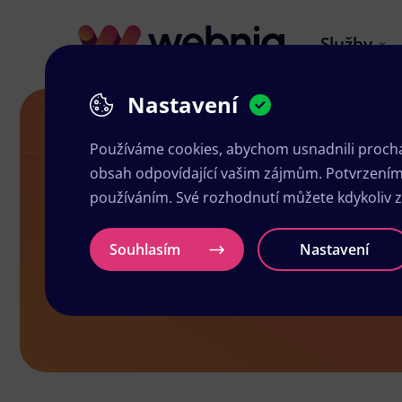
Služby
Nastavení
Akční letáky v Nejdeku
Používáme cookies, abychom usnadnili prochá
obsah odpovídající vašim zájmům. Potvrzením n
používáním. Své rozhodnutí můžete kdykoliv 
Akční letáky
Souhlasím
Nastavení