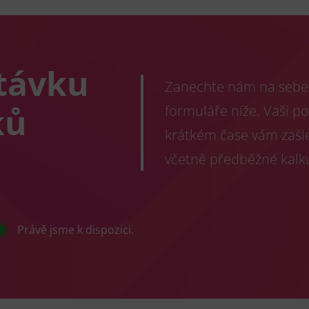
távku
Zanechte nám na sebe 
ků
formuláře níže. Vaši p
krátkém čase vám zašl
včetně předběžné kalk
Právě jsme k dispozici.