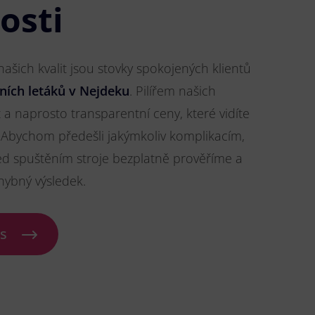
osti
šich kvalit jsou stovky spokojených klientů
ních letáků v Nejdeku
. Pilířem našich
t a naprosto transparentní ceny, které vidíte
Abychom předešli jakýmkoliv komplikacím,
ed spuštěním stroje bezplatně prověříme a
hybný výsledek.
ás