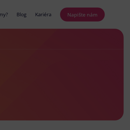
 my?
Blog
Kariéra
Napište nám