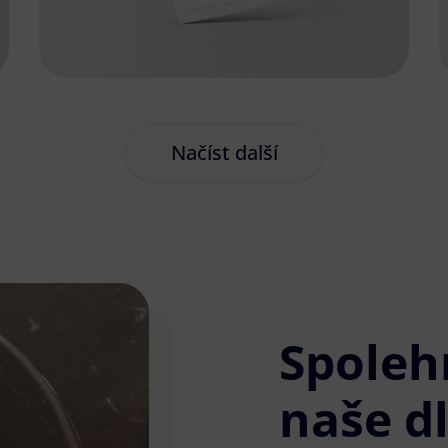
Načíst další
Spoleh
naše d