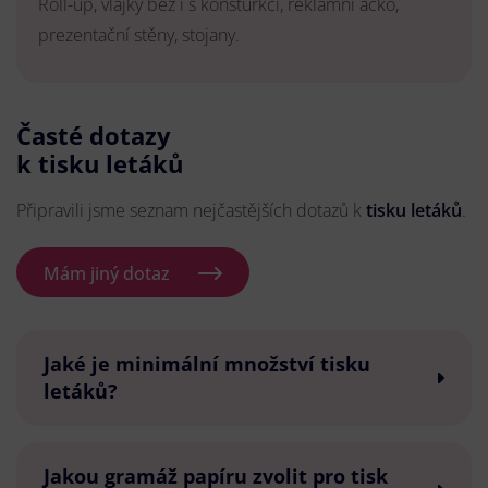
Roll-up, vlajky bez i s konsturkcí, reklamní áčko,
prezentační stěny, stojany.
Časté dotazy
k tisku letáků
Připravili jsme seznam nejčastějších dotazů k
tisku letáků
.
Mám jiný dotaz
Jaké je minimální množství tisku
letáků?
Jakou gramáž papíru zvolit pro tisk