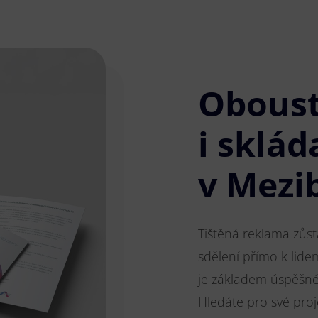
Obous
i sklád
v Mezi
Tištěná reklama zůs
sdělení přímo k lide
je základem úspěšnéh
Hledáte pro své pro