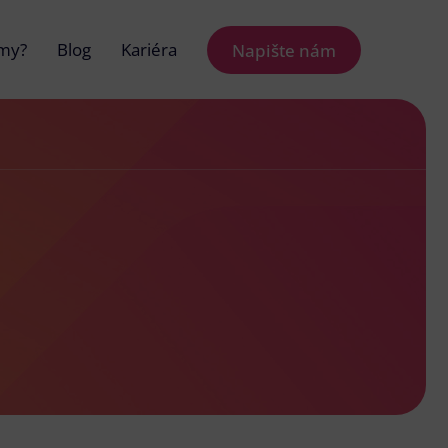
 my?
Blog
Kariéra
Napište nám