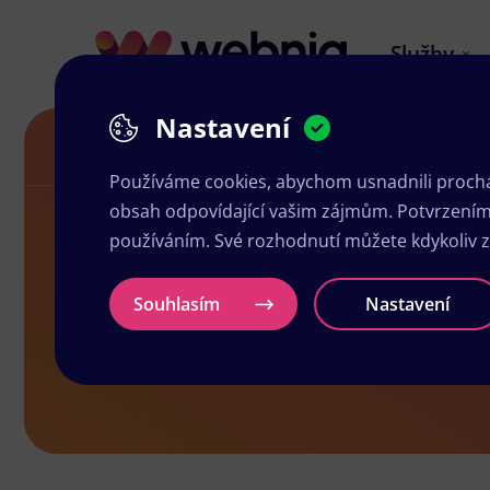
Služby
Nastavení
Akční letáky v Meziboří
Používáme cookies, abychom usnadnili prochá
obsah odpovídající vašim zájmům. Potvrzením n
používáním. Své rozhodnutí můžete kdykoliv 
Akční letáky
Souhlasím
Nastavení