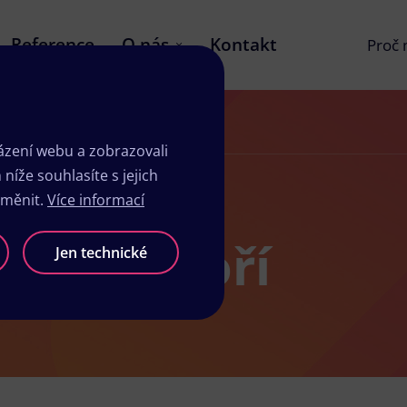
Reference
O nás
Kontakt
Proč
zení webu a zobrazovali
íže souhlasíte s jejich
změnit.
Více informací
 v Meziboří
Jen technické