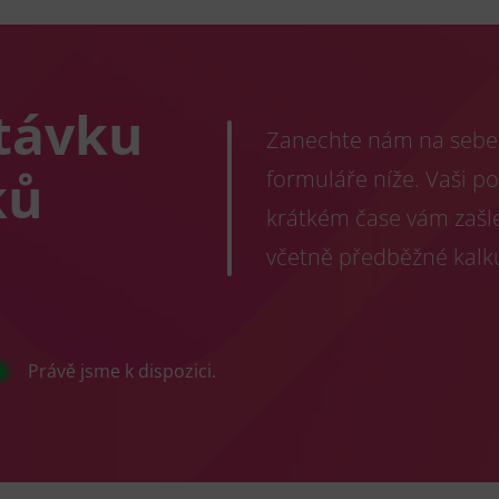
távku
Zanechte nám na sebe 
ků
formuláře níže. Vaši p
krátkém čase vám zašl
včetně předběžné kalk
Právě jsme k dispozici.