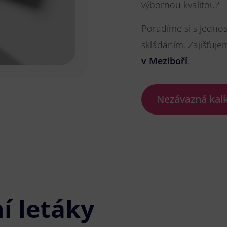
výbornou kvalitou?
Poradíme si s jedno
skládáním. Zajišťuje
v Meziboří
.
Nezávazná kal
í letáky