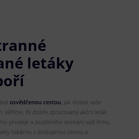
tranné
ané letáky
boří
tává
osvědčenou cestou
, jak dostat vaše
m. Věříme, že dobře zpracovaný akční leták
o prodeje a pozitivního vnímání vaší firmy.
jekty tiskárnu s dostupnou cenou a