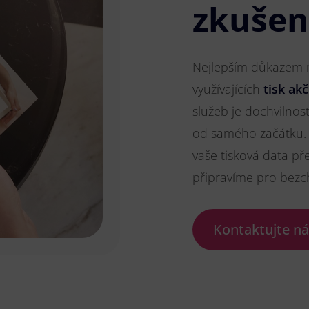
zkušen
Nejlepším důkazem na
využívajících
tisk akč
služeb je dochvilnos
od samého začátku. 
vaše tisková data př
připravíme pro bezc
Kontaktujte n