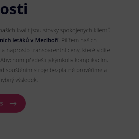
osti
šich kvalit jsou stovky spokojených klientů
ních letáků v Meziboří
. Pilířem našich
t a naprosto transparentní ceny, které vidíte
Abychom předešli jakýmkoliv komplikacím,
ed spuštěním stroje bezplatně prověříme a
hybný výsledek.
ás