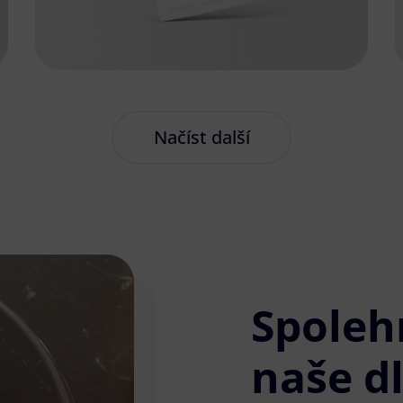
Načíst další
Spoleh
naše d