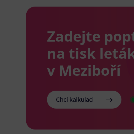
Zadejte pop
na tisk letá
v Meziboří
Chci kalkulaci