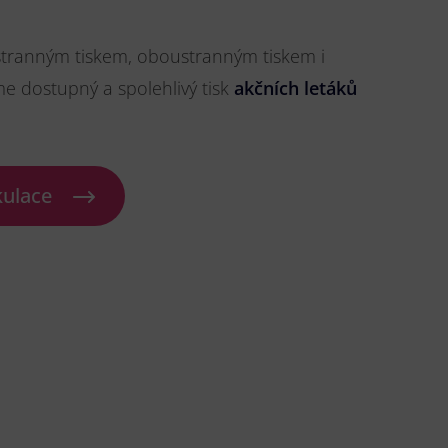
stranným tiskem, oboustranným tiskem i
me dostupný a spolehlivý tisk
akčních letáků
kulace