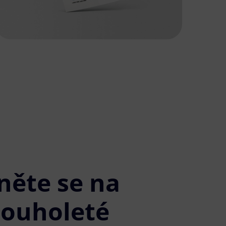
něte se na
louholeté