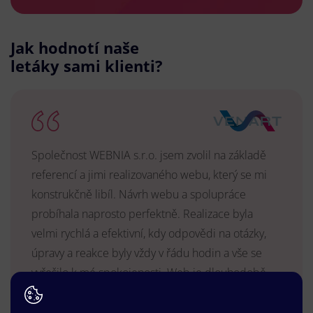
Jak hodnotí naše
letáky sami klienti?
Společnost WEBNIA s.r.o. jsem zvolil na základě
referencí a jimi realizovaného webu, který se mi
konstrukčně libíl. Návrh webu a spolupráce
probíhala naprosto perfektně. Realizace byla
velmi rychlá a efektivní, kdy odpovědi na otázky,
úpravy a reakce byly vždy v řádu hodin a vše se
vyřešilo k mé spokojenosti. Web je dlouhodobě
vyhovující, stabilní, průběžně upravován a podílí se
na pozitivním vnímání naší značky.