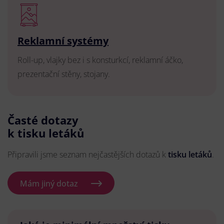
Reklamní systémy
Roll-up, vlajky bez i s konsturkcí, reklamní áčko,
prezentační stěny, stojany.
Časté dotazy
k tisku letáků
Připravili jsme seznam nejčastějších dotazů k
tisku letáků
.
Mám jiný dotaz