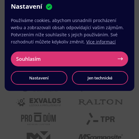
Nastavení
MUDr. Radek Vyšohlíd
,
VENART s.r.o.
Používáme cookies, abychom usnadnili procházení
webu a zobrazovali obsah odpovídající vašim zájmům.
Potvrzením níže souhlasíte s jejich používáním. Své
rozhodnutí můžete kdykoliv změnit.
Více informací
Souhlasím
Nastavení
Jen technické