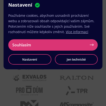
Nastavení
MUDr. Radek Vyšohlíd
,
VENART s.r.o.
Používáme cookies, abychom usnadnili procházení
webu a zobrazovali obsah odpovídající vašim zájmům.
Potvrzením níže souhlasíte s jejich používáním. Své
rozhodnutí můžete kdykoliv změnit.
Více informací
Souhlasím
Nastavení
Jen technické