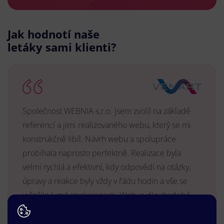
Jak hodnotí naše
letáky sami klienti?
Společnost WEBNIA s.r.o. jsem zvolil na základě
referencí a jimi realizovaného webu, který se mi
konstrukčně libíl. Návrh webu a spolupráce
probíhala naprosto perfektně. Realizace byla
velmi rychlá a efektivní, kdy odpovědi na otázky,
úpravy a reakce byly vždy v řádu hodin a vše se
vyřešilo k mé spokojenosti. Web je dlouhodobě
vyhovující, stabilní, průběžně upravován a podílí se
na pozitivním vnímání naší značky.