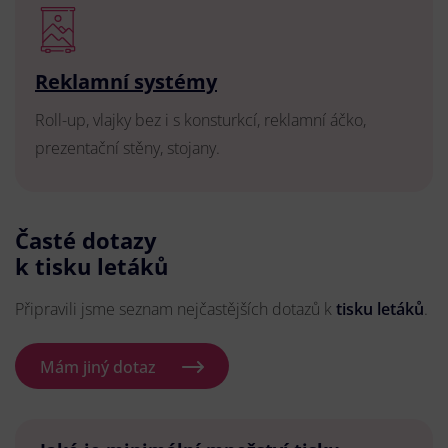
Reklamní systémy
Roll-up, vlajky bez i s konsturkcí, reklamní áčko,
prezentační stěny, stojany.
Časté dotazy
k tisku letáků
Připravili jsme seznam nejčastějších dotazů k
tisku letáků
.
Mám jiný dotaz