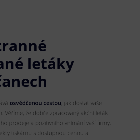
tranné
ané letáky
čanech
tává
osvědčenou cestou
, jak dostat vaše
m. Věříme, že dobře zpracovaný akční leták
o prodeje a pozitivního vnímání vaší firmy.
jekty tiskárnu s dostupnou cenou a