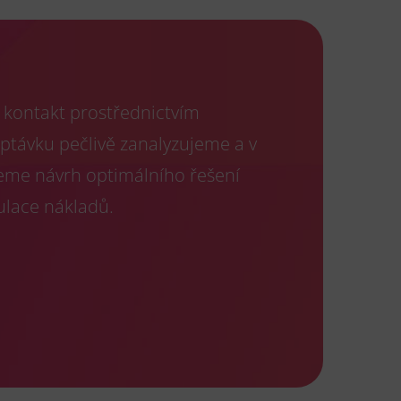
kontakt prostřednictvím
optávku pečlivě zanalyzujeme a v
eme návrh optimálního řešení
ulace nákladů.