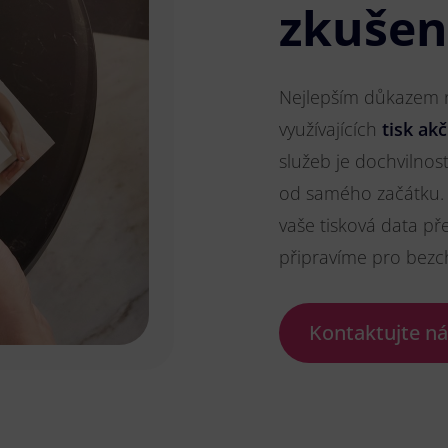
zkušen
Nejlepším důkazem na
využívajících
tisk akč
služeb je dochvilnos
od samého začátku. 
vaše tisková data př
připravíme pro bezc
Kontaktujte n