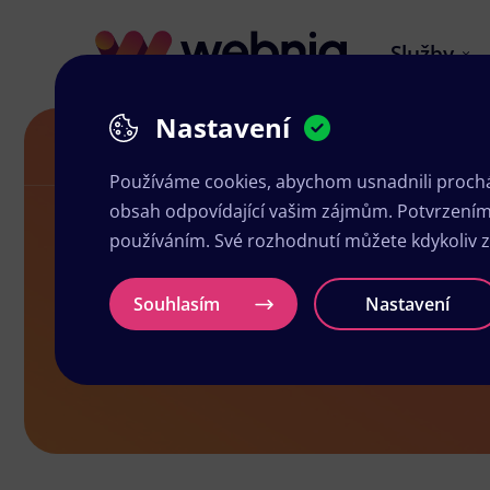
Služby
Nastavení
Akční letáky v Koryčanech
Používáme cookies, abychom usnadnili prochá
obsah odpovídající vašim zájmům. Potvrzením n
používáním. Své rozhodnutí můžete kdykoliv 
Akční leták
Souhlasím
Nastavení