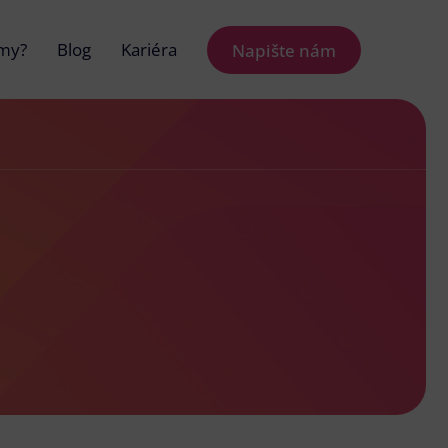
 my?
Blog
Kariéra
Napište nám