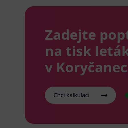
Zadejte pop
na tisk letá
v Koryčane
Chci kalkulaci