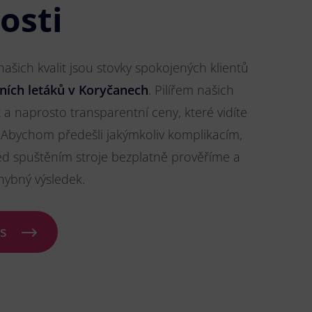
osti
šich kvalit jsou stovky spokojených klientů
ních letáků v Koryčanech
. Pilířem našich
t a naprosto transparentní ceny, které vidíte
Abychom předešli jakýmkoliv komplikacím,
ed spuštěním stroje bezplatně prověříme a
hybný výsledek.
ás