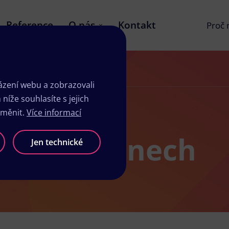
Reference
O nás
Kontakt
Proč
zení webu a zobrazovali
íže souhlasíte s jejich
změnit.
Více informací
y v Koryčanech
Jen technické