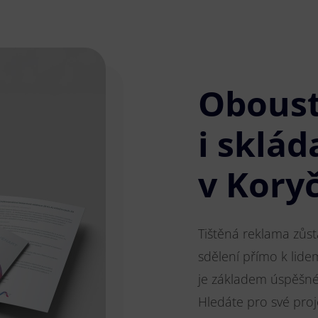
Obous
i sklád
v Kory
Tištěná reklama zůs
sdělení přímo k lide
je základem úspěšnéh
Hledáte pro své pro