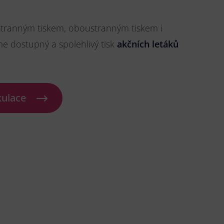
stranným tiskem, oboustranným tiskem i
me dostupný a spolehlivý tisk
akčních letáků
kulace