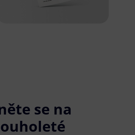
něte se na
louholeté