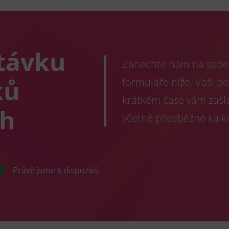
távku
Zanechte nám na sebe 
ků
formuláře níže. Vaši p
krátkém čase vám zašl
ch
včetně předběžné kalk
Právě jsme k dispozici.