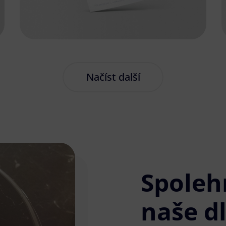
Načíst další
Spoleh
naše d