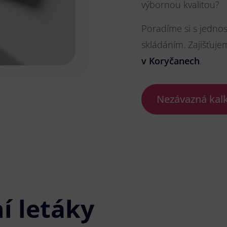
výbornou kvalitou?
Poradíme si s jedno
skládáním. Zajišťuje
v Koryčanech
.
Nezávazná kal
í letáky