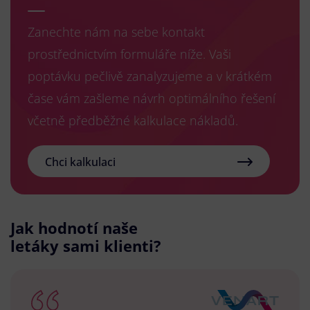
Zanechte nám na sebe kontakt
prostřednictvím formuláře níže. Vaši
poptávku pečlivě zanalyzujeme a v krátkém
čase vám zašleme návrh optimálního řešení
včetně předběžné kalkulace nákladů.
Chci kalkulaci
Jak hodnotí naše
letáky sami klienti?