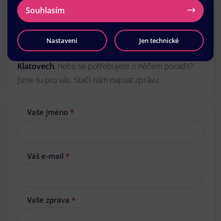
Potřebujete
Souhlasím
tisk letáků
v Klatovech?
Nastavení
Jen technické
Zajímá vás předběžná cena za tisk
akčních letáků
v
Klatovech
, nebo se potřebujete o něčem poradit?
Jsme tu pro vás. Stačí nám napsat zprávu.
Vaše jméno
*
Váš e-mail
*
Vaše zpráva
*