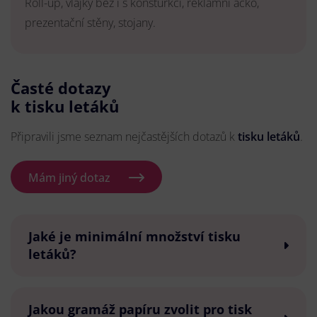
Roll-up, vlajky bez i s konsturkcí, reklamní áčko,
prezentační stěny, stojany.
Časté dotazy
k tisku letáků
Připravili jsme seznam nejčastějších dotazů k
tisku letáků
.
Mám jiný dotaz
Jaké je minimální množství tisku
letáků?
Jakou gramáž papíru zvolit pro tisk