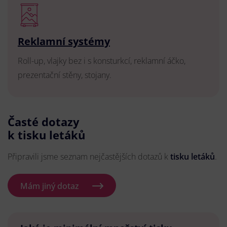
Reklamní systémy
Roll-up, vlajky bez i s konsturkcí, reklamní áčko,
prezentační stěny, stojany.
Časté dotazy
k tisku letáků
Připravili jsme seznam nejčastějších dotazů k
tisku letáků
.
Mám jiný dotaz