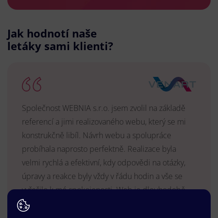
Jak hodnotí naše
letáky sami klienti?
Společnost WEBNIA s.r.o. jsem zvolil na základě
referencí a jimi realizovaného webu, který se mi
konstrukčně libíl. Návrh webu a spolupráce
probíhala naprosto perfektně. Realizace byla
velmi rychlá a efektivní, kdy odpovědi na otázky,
úpravy a reakce byly vždy v řádu hodin a vše se
vyřešilo k mé spokojenosti. Web je dlouhodobě
vyhovující, stabilní, průběžně upravován a podílí se
na pozitivním vnímání naší značky.