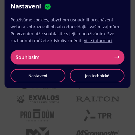
Nastavení
MUDr. Radek Vyšohlíd
,
VENART s.r.o.
Používáme cookies, abychom usnadnili procházení
webu a zobrazovali obsah odpovídající vašim zájmům.
Potvrzením níže souhlasíte s jejich používáním. Své
rozhodnutí můžete kdykoliv změnit.
Více informací
Souhlasím
Nastavení
Jen technické