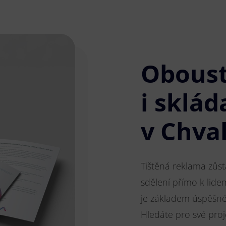
Obous
i sklád
v Chval
Tištěná reklama zůs
sdělení přímo k lide
je základem úspěšnéh
Hledáte pro své pro