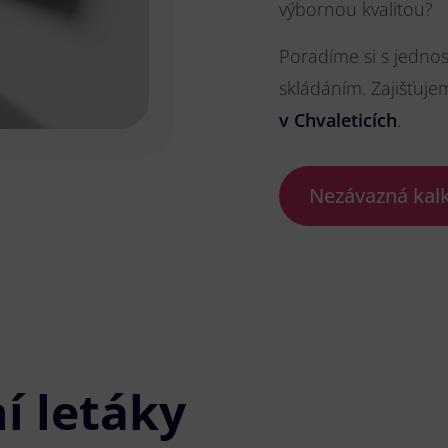
výbornou kvalitou?
Poradíme si s jedno
skládáním. Zajišťuje
v Chvaleticích
.
Nezávazná kal
í letáky