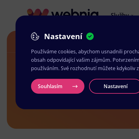
Služby
Nastavení
Akční letáky v Chvaleticích
Používáme cookies, abychom usnadnili prochá
obsah odpovídající vašim zájmům. Potvrzením n
používáním. Své rozhodnutí můžete kdykoliv 
Akční letáky
Souhlasím
Nastavení