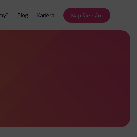
 my?
Blog
Kariéra
Napište nám