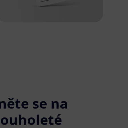
něte se na
louholeté