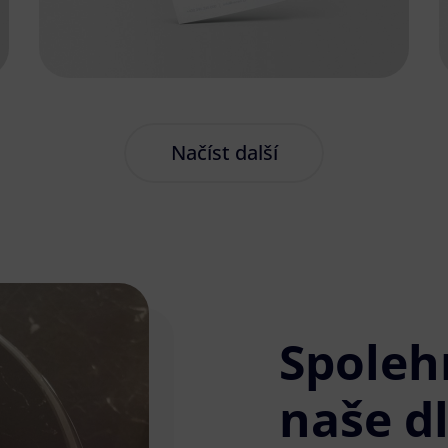
Načíst další
Spoleh
naše d