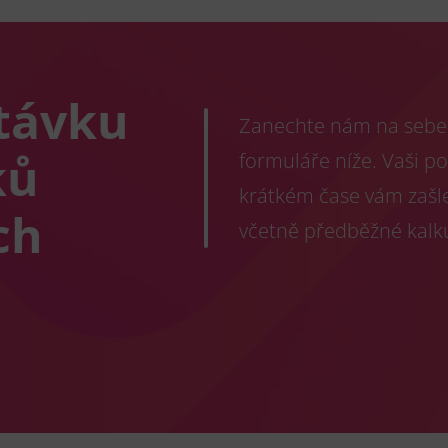
távku
Zanechte nám na sebe 
ků
formuláře níže. Vaši p
krátkém čase vám zašl
ch
včetně předběžné kalk