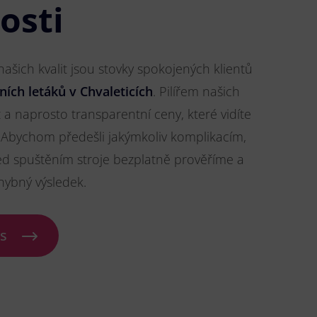
osti
šich kvalit jsou stovky spokojených klientů
ních letáků v Chvaleticích
. Pilířem našich
t a naprosto transparentní ceny, které vidíte
Abychom předešli jakýmkoliv komplikacím,
ed spuštěním stroje bezplatně prověříme a
hybný výsledek.
ás