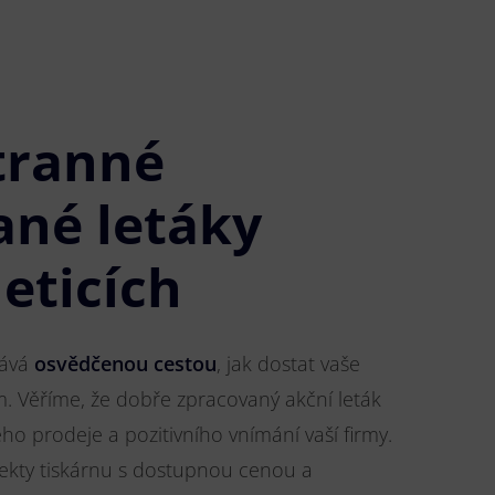
tranné
ané letáky
eticích
tává
osvědčenou cestou
, jak dostat vaše
m. Věříme, že dobře zpracovaný akční leták
o prodeje a pozitivního vnímání vaší firmy.
jekty tiskárnu s dostupnou cenou a