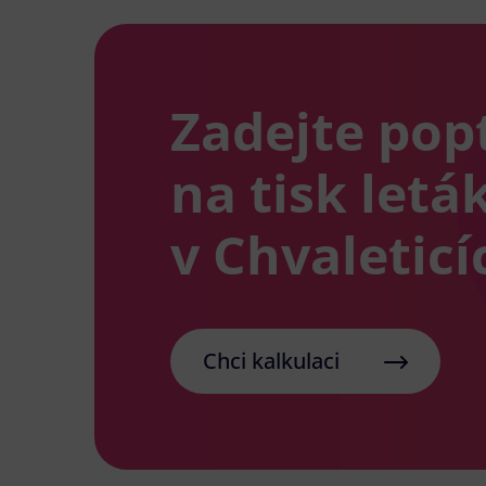
Zadejte pop
na tisk letá
v Chvaleticí
Chci kalkulaci