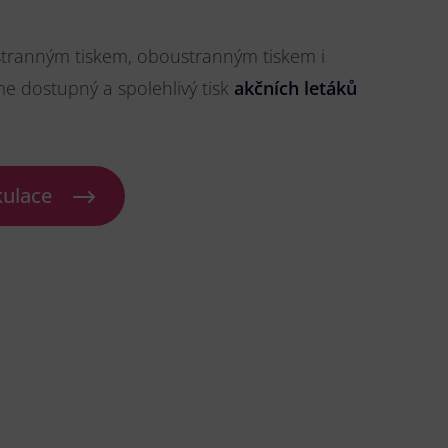
stranným tiskem, oboustranným tiskem i
me dostupný a spolehlivý tisk
akčních letáků
kulace