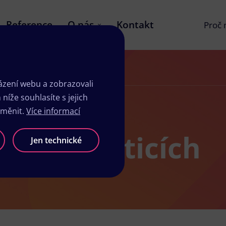
Reference
O nás
Kontakt
Proč
zení webu a zobrazovali
íže souhlasíte s jejich
změnit.
Více informací
 v Chvaleticích
Jen technické