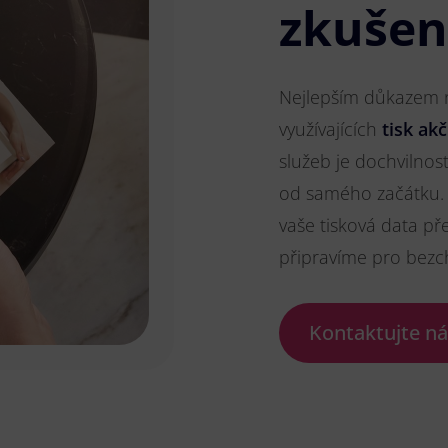
zkušen
Nejlepším důkazem na
využívajících
tisk akč
služeb je dochvilnos
od samého začátku. 
vaše tisková data př
připravíme pro bezc
Kontaktujte n