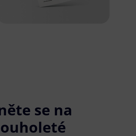
něte se na
louholeté