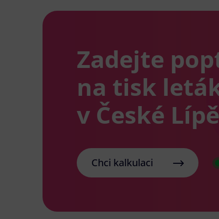
Zadejte pop
na tisk letá
v České Líp
Chci kalkulaci