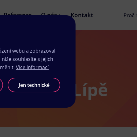
Reference
O nás
Kontakt
Proč
zení webu a zobrazovali
íže souhlasíte s jejich
změnit.
Více informací
 v České Lípě
Jen technické