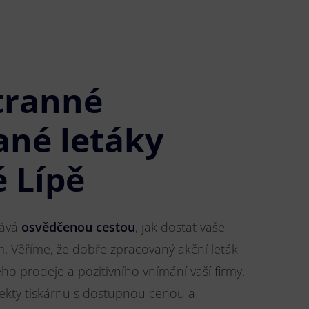
tranné
ané letáky
é Lípě
tává
osvědčenou cestou
, jak dostat vaše
m. Věříme, že dobře zpracovaný akční leták
o prodeje a pozitivního vnímání vaší firmy.
jekty tiskárnu s dostupnou cenou a