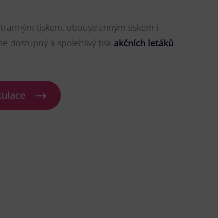
stranným tiskem, oboustranným tiskem i
me dostupný a spolehlivý tisk
akčních letáků
kulace