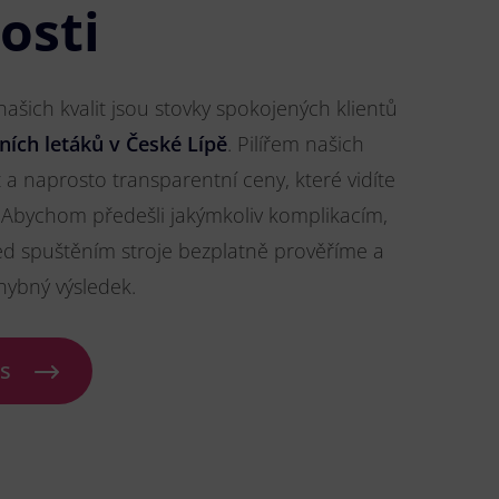
osti
šich kvalit jsou stovky spokojených klientů
ních letáků v České Lípě
. Pilířem našich
t a naprosto transparentní ceny, které vidíte
Abychom předešli jakýmkoliv komplikacím,
ed spuštěním stroje bezplatně prověříme a
hybný výsledek.
ás