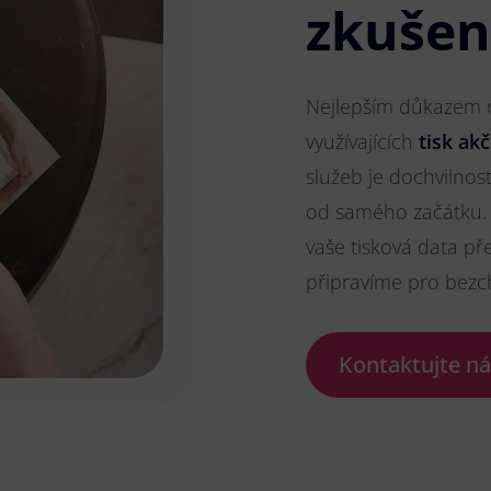
zkušen
Nejlepším důkazem na
využívajících
tisk akč
služeb je dochvilnos
od samého začátku. 
vaše tisková data př
připravíme pro bezc
Kontaktujte n