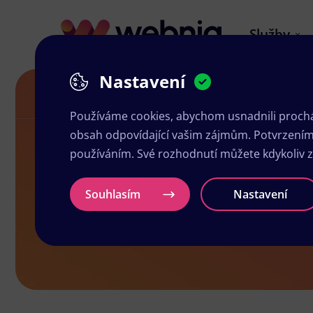
Služby
Nastavení
Akční letáky v České Lípě
Používáme cookies, abychom usnadnili prochá
obsah odpovídající vašim zájmům. Potvrzením n
používáním. Své rozhodnutí můžete kdykoliv 
Akční letáky
Souhlasím
Nastavení