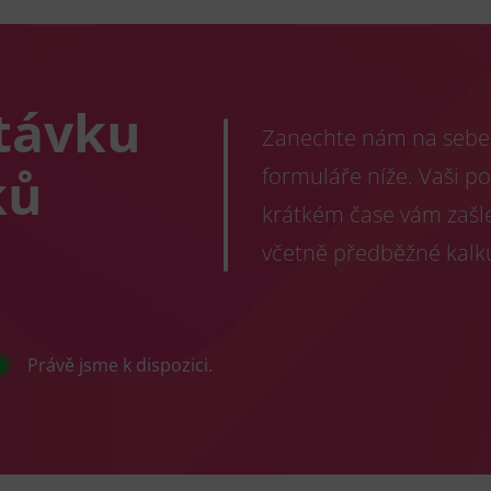
távku
Zanechte nám na sebe 
ků
formuláře níže. Vaši p
krátkém čase vám zašl
ě
včetně předběžné kalk
Právě jsme k dispozici.