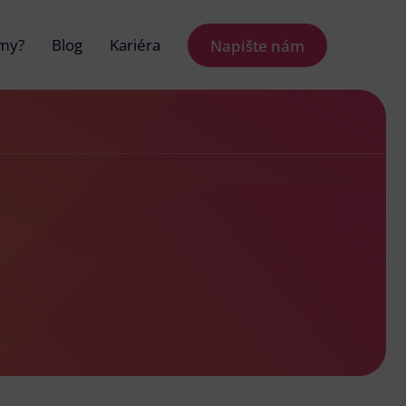
 my?
Blog
Kariéra
Napište nám