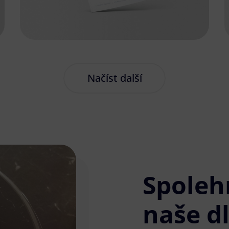
Načíst další
Spoleh
naše d