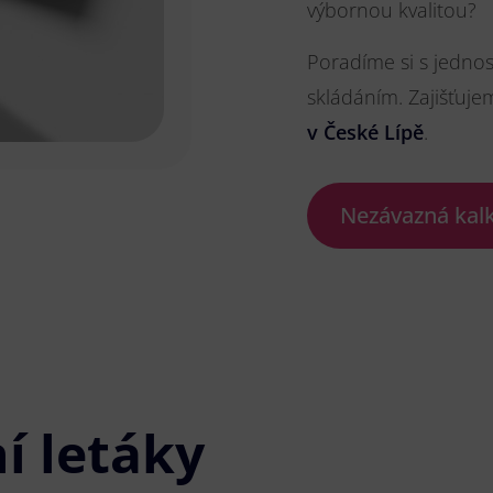
výbornou kvalitou?
Poradíme si s jedno
skládáním. Zajišťuje
v České Lípě
.
Nezávazná kal
í letáky