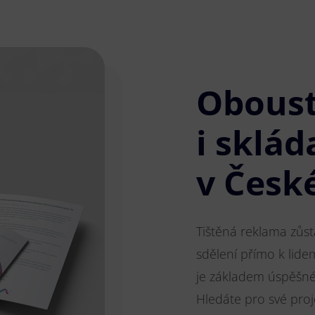
Obous
i sklád
v Česk
Tištěná reklama zůs
sdělení přímo k lide
je základem úspěšnéh
Hledáte pro své pro