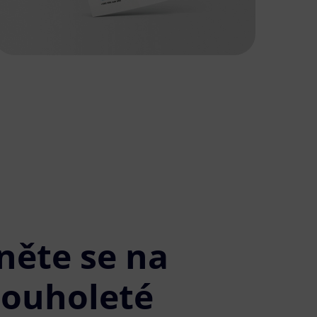
něte se na
louholeté