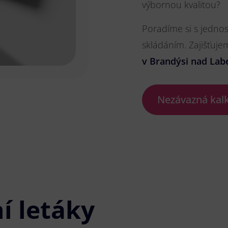
výbornou kvalitou?
Poradíme si s jedno
skládáním. Zajišťuje
v Brandýsi nad La
Nezávazná kal
í letáky