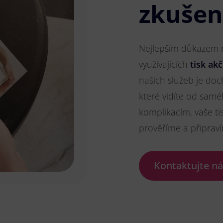
zkušen
Nejlepším důkazem na
využívajících
tisk ak
našich služeb je doc
které vidíte od sam
komplikacím, vaše ti
prověříme a připrav
Kontaktujte n