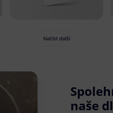
Načíst další
Spoleh
naše d