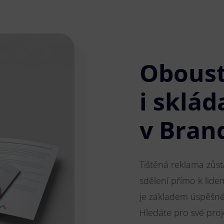
Obous
i sklád
v Bran
Tištěná reklama zůs
sdělení přímo k lide
je základem úspěšnéh
Hledáte pro své pro