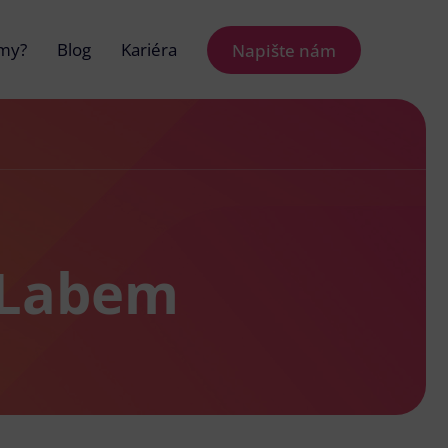
 my?
Blog
Kariéra
Napište nám
d Labem