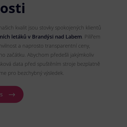
osti
šich kvalit jsou stovky spokojených klientů
čních letáků v Brandýsi nad Labem
. Pilířem
hvilnost a naprosto transparentní ceny,
ého začátku. Abychom předešli jakýmkoliv
sková data před spuštěním stroje bezplatně
íme pro bezchybný výsledek.
ás