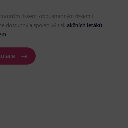
stranným tiskem, oboustranným tiskem i
me dostupný a spolehlivý tisk
akčních letáků
bem
.
kulace