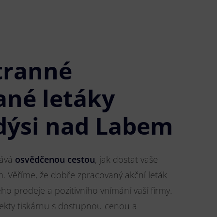
tranné
ané letáky
dýsi nad Labem
tává
osvědčenou cestou
, jak dostat vaše
m. Věříme, že dobře zpracovaný akční leták
o prodeje a pozitivního vnímání vaší firmy.
jekty tiskárnu s dostupnou cenou a