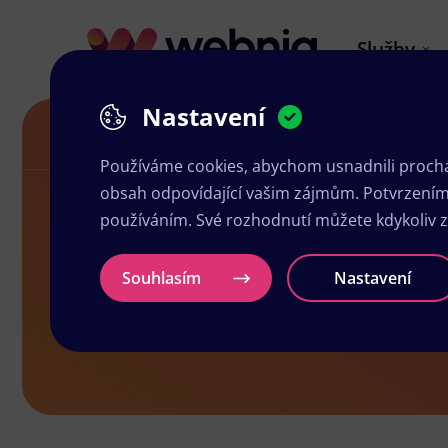
Služby
Nastavení
Akční letáky v Brandýsi nad Labem
Používáme cookies, abychom usnadnili prochá
obsah odpovídající vašim zájmům. Potvrzením n
používáním. Své rozhodnutí můžete kdykoliv 
Akční leták
Souhlasím
Nastavení