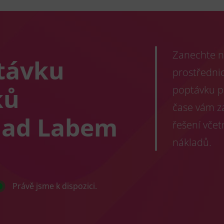
Zanechte n
távku
prostřednic
ků
poptávku p
čase vám z
nad Labem
řešení vče
nákladů.
Právě jsme k dispozici.