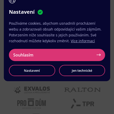
na pozitivním vnímání naší značky.
Nastavení
MUDr. Radek Vyšohlíd
,
VENART s.r.o.
Používáme cookies, abychom usnadnili procházení
webu a zobrazovali obsah odpovídající vašim zájmům.
Potvrzením níže souhlasíte s jejich používáním. Své
rozhodnutí můžete kdykoliv změnit.
Více informací
Souhlasím
Nastavení
Jen technické