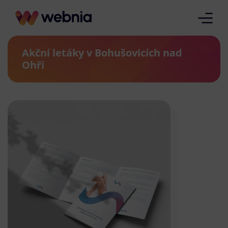
Akční letáky v Bohušovicích nad
Ohří