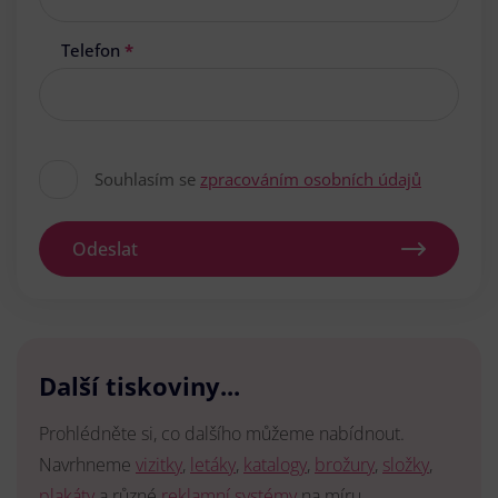
Telefon
*
Souhlasím se
zpracováním osobních údajů
Odeslat
Další tiskoviny...
Prohlédněte si, co dalšího můžeme nabídnout.
Navrhneme
vizitky
,
letáky
,
katalogy
,
brožury
,
složky
,
plakáty
a různé
reklamní systémy
na míru.