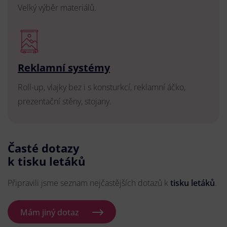
Velký výběr materiálů.
Reklamní systémy
Roll-up, vlajky bez i s konsturkcí, reklamní áčko,
prezentační stěny, stojany.
Časté dotazy
k tisku letáků
Připravili jsme seznam nejčastějších dotazů k
tisku letáků
.
Mám jiný dotaz