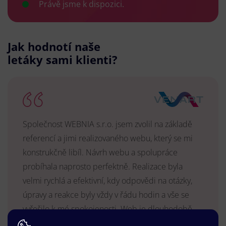
Právě jsme k dispozici.
Jak hodnotí naše
letáky sami klienti?
Společnost WEBNIA s.r.o. jsem zvolil na základě
referencí a jimi realizovaného webu, který se mi
konstrukčně libíl. Návrh webu a spolupráce
probíhala naprosto perfektně. Realizace byla
velmi rychlá a efektivní, kdy odpovědi na otázky,
úpravy a reakce byly vždy v řádu hodin a vše se
vyřešilo k mé spokojenosti. Web je dlouhodobě
vyhovující, stabilní, průběžně upravován a podílí se