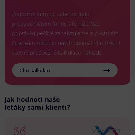
Zanechte nám na sebe kontakt
prostřednictvím formuláře níže. Vaši
poptávku pečlivě zanalyzujeme a v krátkém
čase vám zašleme návrh optimálního řešení
včetně předběžné kalkulace nákladů.
Chci kalkulaci
Jak hodnotí naše
letáky sami klienti?