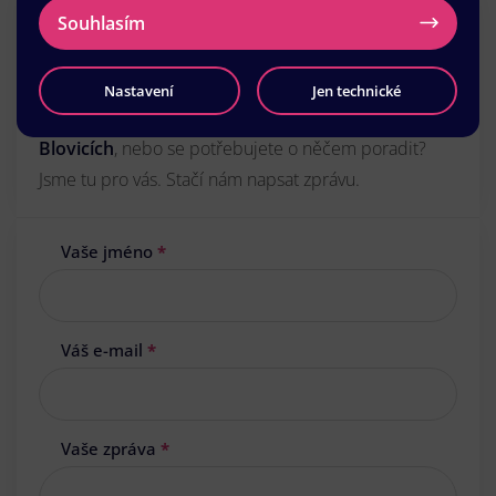
Potřebujete
Souhlasím
tisk letáků
v Blovicích?
Nastavení
Jen technické
Zajímá vás předběžná cena za tisk
akčních letáků
v
Blovicích
, nebo se potřebujete o něčem poradit?
Jsme tu pro vás. Stačí nám napsat zprávu.
Vaše jméno
*
Váš e-mail
*
Vaše zpráva
*