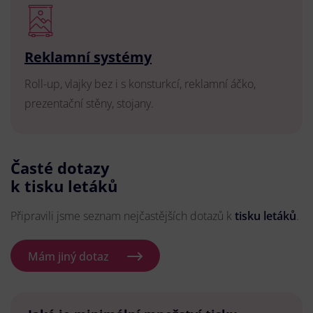
Reklamní systémy
Roll-up, vlajky bez i s konsturkcí, reklamní áčko,
prezentační stěny, stojany.
Časté dotazy
k tisku letáků
Připravili jsme seznam nejčastějších dotazů k
tisku letáků
.
Mám jiný dotaz