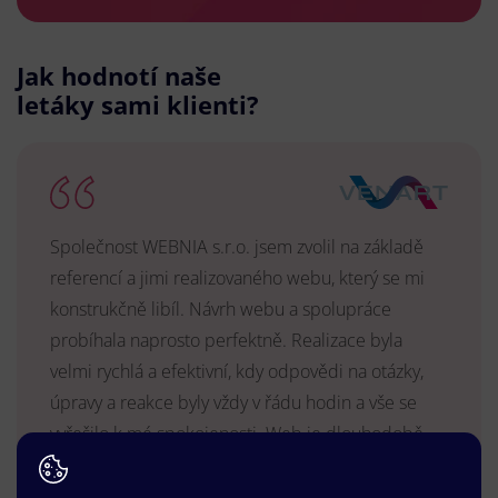
Jak hodnotí naše
letáky sami klienti?
Společnost WEBNIA s.r.o. jsem zvolil na základě
referencí a jimi realizovaného webu, který se mi
konstrukčně libíl. Návrh webu a spolupráce
probíhala naprosto perfektně. Realizace byla
velmi rychlá a efektivní, kdy odpovědi na otázky,
úpravy a reakce byly vždy v řádu hodin a vše se
vyřešilo k mé spokojenosti. Web je dlouhodobě
vyhovující, stabilní, průběžně upravován a podílí se
na pozitivním vnímání naší značky.