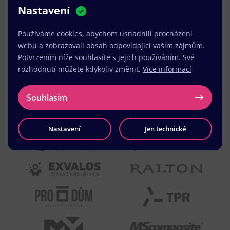
Nastavení
MUDr. Radek Vyšohlíd
,
VENART s.r.o.
Používáme cookies, abychom usnadnili procházení
webu a zobrazovali obsah odpovídající vašim zájmům.
Potvrzením níže souhlasíte s jejich používáním. Své
rozhodnutí můžete kdykoliv změnit.
Více informací
Souhlasím
Nastavení
Jen technické