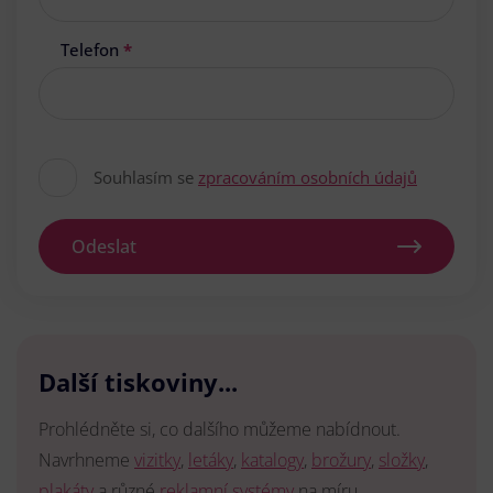
Telefon
*
Souhlasím se
zpracováním osobních údajů
Odeslat
Další tiskoviny...
Prohlédněte si, co dalšího můžeme nabídnout.
Navrhneme
vizitky
,
letáky
,
katalogy
,
brožury
,
složky
,
plakáty
a různé
reklamní systémy
na míru.