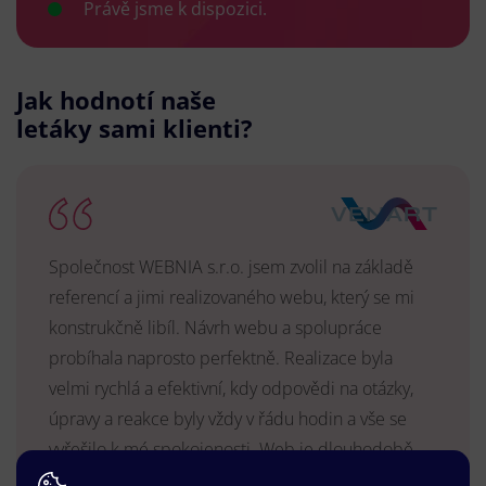
Právě jsme k dispozici.
Jak hodnotí naše
letáky sami klienti?
Společnost WEBNIA s.r.o. jsem zvolil na základě
referencí a jimi realizovaného webu, který se mi
konstrukčně libíl. Návrh webu a spolupráce
probíhala naprosto perfektně. Realizace byla
velmi rychlá a efektivní, kdy odpovědi na otázky,
úpravy a reakce byly vždy v řádu hodin a vše se
vyřešilo k mé spokojenosti. Web je dlouhodobě
vyhovující, stabilní, průběžně upravován a podílí se