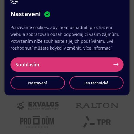
na pozitivním vnímání naší značky.
Nastavení
MUDr. Radek Vyšohlíd
,
VENART s.r.o.
Používáme cookies, abychom usnadnili procházení
webu a zobrazovali obsah odpovídající vašim zájmům.
Potvrzením níže souhlasíte s jejich používáním. Své
rozhodnutí můžete kdykoliv změnit.
Více informací
Souhlasím
Nastavení
Jen technické