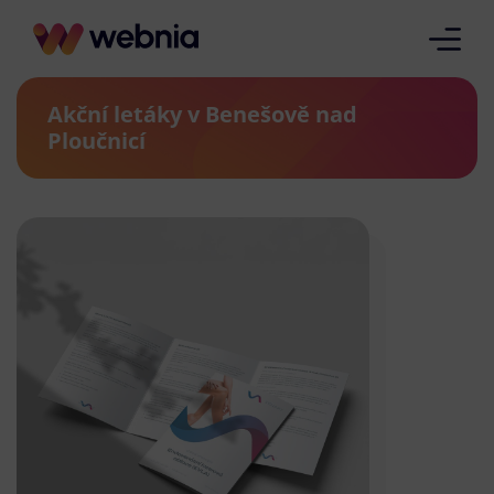
Akční letáky v Benešově nad
Ploučnicí