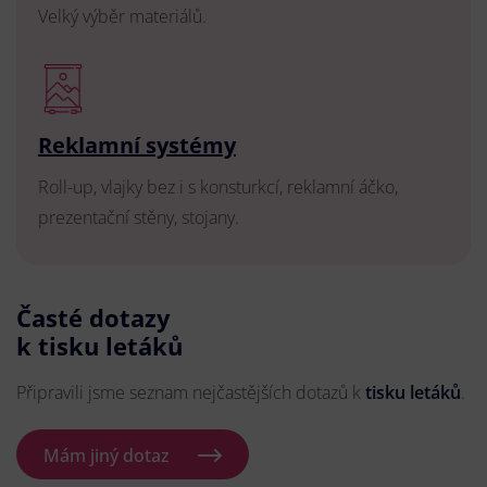
Velký výběr materiálů.
Reklamní systémy
Roll-up, vlajky bez i s konsturkcí, reklamní áčko,
prezentační stěny, stojany.
Časté dotazy
k tisku letáků
Připravili jsme seznam nejčastějších dotazů k
tisku letáků
.
Mám jiný dotaz