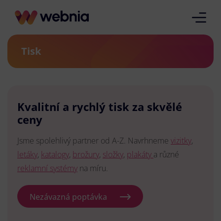
Tisk
Kvalitní a rychlý tisk za skvělé
ceny
Jsme spolehlivý partner od A-Z. Navrhneme
vizitky
,
letáky
,
katalogy
,
brožury
,
složky
,
plakáty
a různé
reklamní systémy
na míru.
Nezávazná poptávka