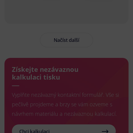
Načíst další
Získejte nezávaznou
kalkulaci tisku
Vyplňte nezávazný kontaktní formulář. Vše si
pečlivě projdeme a brzy se vám ozveme s
návrhem materiálu a nezávaznou kalkulací.
Chci kalkulaci