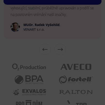
vyřešilo k mé spokojenosti. Web je dlouhodobě
vyhovující, stabilní, průběžně upravován a podílí se
na pozitivním vnímání naší značky.
MUDr. Radek Vyšohlíd
,
VENART s.r.o.