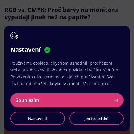
RGB vs. CMYK: Proč barvy na monitoru
vypadají jinak než na papíře?
Barvy reprezentují vaši značku a tvoří první dojem.
Přesto se může stát, že odstín na monitoru neodpovídá
výslednému tisku. Nejde o chybu, ale o technologický
Nastavení
rozdíl, kterému umíme předejít.
Používáme cookies, abychom usnadnili procházení
Přečíst
webu a zobrazovali obsah odpovídající vašim zájmům.
Potvrzením níže souhlasíte s jejich používáním. Své
rozhodnutí můžete kdykoliv změnit.
Více informací
1
2
3
6
8
...
...
Souhlasím
Nastavení
Jen technické