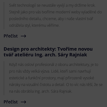
Svět technologií se neustále vyvíjí a my držíme krok.
Stejně jako pro vás tvoříme moderní weby vyladěné do
posledního detailu, chceme, aby i naše vlastní tvář
odrážela styl, kterému věříme.
Přečíst
Design pro architekty: Tvoříme novou
tvář ateliéru Ing. arch. Sáry Rajniak
Když nás osloví profesionál z oboru architektury, je to
pro nás vždy velká výzva. Lidé, kteří sami navrhují
estetické a funkční prostory, mají přirozeně vysoké
nároky na vizuální čistotu a detail. O to víc nás těší, že se
na nás obrátila Ing. arch. Sára Rajniak.
Přečíst