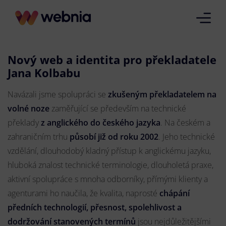
Nový web a identita pro překladatele
Jana Kolbabu
Navázali jsme spolupráci se
zkušeným překladatelem na
volné noze
zaměřující se především na technické
překlady
z anglického do českého jazyka
. Na českém a
zahraničním trhu
působí již od roku 2002
. Jeho technické
vzdělání, dlouhodobý kladný přístup k anglickému jazyku,
hluboká znalost technické terminologie, dlouholetá praxe,
aktivní spolupráce s mnoha odborníky, přímými klienty a
agenturami ho naučila, že kvalita, naprosté
chápání
předních technologií, přesnost, spolehlivost a
dodržování stanovených termínů
jsou nejdůležitějšími